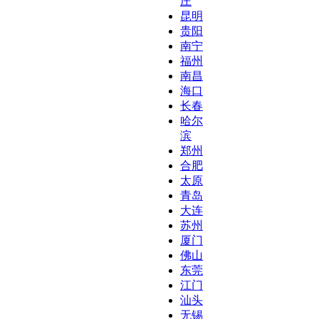
庄
昆明
贵阳
南宁
福州
南昌
海口
长春
哈尔
滨
郑州
合肥
太原
青岛
大连
苏州
厦门
佛山
东莞
江门
汕头
无锡