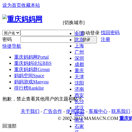
设为首页
收藏本站
[切换城市]
找回密码
自动登录
全国
密码
注册
北京
登录
上海
快捷导航
广州
重庆妈妈网
Portal
深圳
重庆妈妈论坛
BBS
成都
重庆妈妈群
Group
重庆
妈妈空间
Space
天津
妈妈游戏
Manyou
沈阳
排行榜
Ranklist
济南
西安
抱歉，禁止查看其他用户的主题和帖子
长沙
武汉
关于我们
-
广告合作
-
使用条款
-
客服中心
-
联系我们
杭州
© 2007-2012 MAMACN.COM
重庆
南京
回顶部
石家