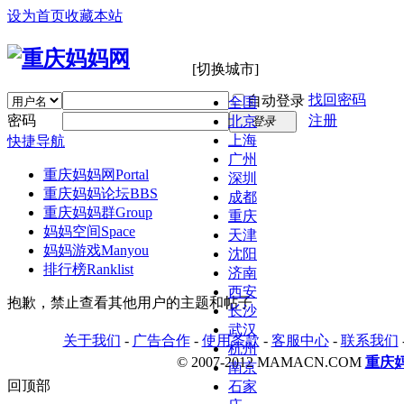
设为首页
收藏本站
[切换城市]
找回密码
自动登录
全国
密码
注册
北京
登录
上海
快捷导航
广州
重庆妈妈网
Portal
深圳
重庆妈妈论坛
BBS
成都
重庆妈妈群
Group
重庆
妈妈空间
Space
天津
妈妈游戏
Manyou
沈阳
排行榜
Ranklist
济南
西安
抱歉，禁止查看其他用户的主题和帖子
长沙
武汉
关于我们
-
广告合作
-
使用条款
-
客服中心
-
联系我们
杭州
© 2007-2012 MAMACN.COM
重庆
南京
回顶部
石家