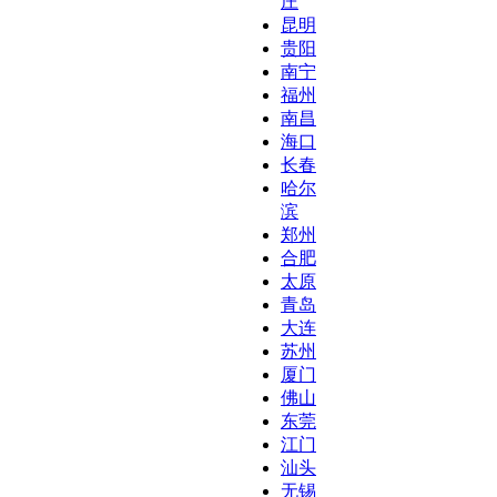
庄
昆明
贵阳
南宁
福州
南昌
海口
长春
哈尔
滨
郑州
合肥
太原
青岛
大连
苏州
厦门
佛山
东莞
江门
汕头
无锡