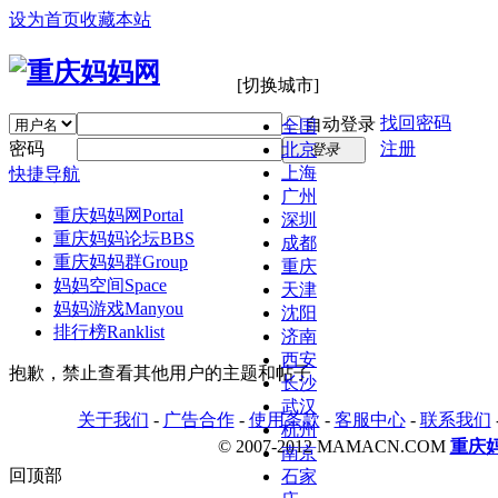
设为首页
收藏本站
[切换城市]
找回密码
自动登录
全国
密码
注册
北京
登录
上海
快捷导航
广州
重庆妈妈网
Portal
深圳
重庆妈妈论坛
BBS
成都
重庆妈妈群
Group
重庆
妈妈空间
Space
天津
妈妈游戏
Manyou
沈阳
排行榜
Ranklist
济南
西安
抱歉，禁止查看其他用户的主题和帖子
长沙
武汉
关于我们
-
广告合作
-
使用条款
-
客服中心
-
联系我们
杭州
© 2007-2012 MAMACN.COM
重庆
南京
回顶部
石家