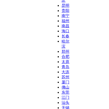
庄
昆明
贵阳
南宁
福州
南昌
海口
长春
哈尔
滨
郑州
合肥
太原
青岛
大连
苏州
厦门
佛山
东莞
江门
汕头
无锡