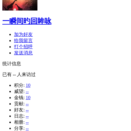
一瞬间旳回眸咏
加为好友
给我留言
打个招呼
发送消息
统计信息
已有
--
人来访过
积分:
10
威望:
--
金钱:
10
贡献:
--
好友:
--
日志:
--
相册:
--
分享:
--