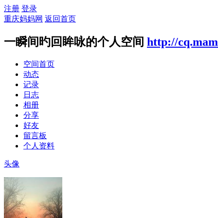
注册
登录
重庆妈妈网
返回首页
一瞬间旳回眸咏的个人空间
http://cq.ma
空间首页
动态
记录
日志
相册
分享
好友
留言板
个人资料
头像